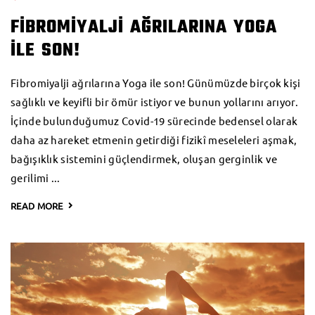
FIBROMIYALJI AĞRILARINA YOGA
ILE SON!
Fibromiyalji ağrılarına Yoga ile son! Günümüzde birçok kişi
sağlıklı ve keyifli bir ömür istiyor ve bunun yollarını arıyor.
İçinde bulunduğumuz Covid-19 sürecinde bedensel olarak
daha az hareket etmenin getirdiği fizikî meseleleri aşmak,
bağışıklık sistemini güçlendirmek, oluşan gerginlik ve
gerilimi ...
READ MORE