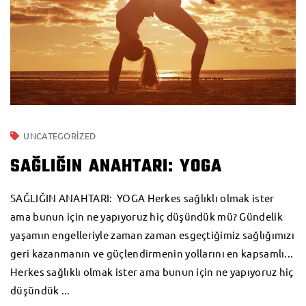
UNCATEGORIZED
SAĞLIĞIN ANAHTARI: YOGA
SAĞLIĞIN ANAHTARI: YOGA Herkes sağlıklı olmak ister
ama bunun için ne yapıyoruz hiç düşündük mü? Gündelik
yaşamın engelleriyle zaman zaman esgeçtiğimiz sağlığımızı
geri kazanmanın ve güçlendirmenin yollarını en kapsamlı...
Herkes sağlıklı olmak ister ama bunun için ne yapıyoruz hiç
düşündük ...